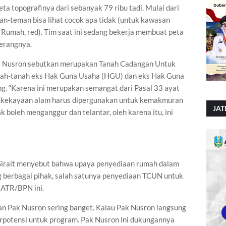
a topografinya dari sebanyak 79 ribu tadi. Mulai dari
man-teman bisa lihat cocok apa tidak (untuk kawasan
umah, red). Tim saat ini sedang bekerja membuat peta
terangnya.
eri Nusron sebutkan merupakan Tanah Cadangan Untuk
anah-tanah eks Hak Guna Usaha (HGU) dan eks Hak Guna
g. “Karena ini merupakan semangat dari Pasal 33 ayat
an kekayaan alam harus dipergunakan untuk kemakmuran
JAT
k boleh menganggur dan telantar, oleh karena itu, ini
 Sirait menyebut bahwa upaya penyediaan rumah dalam
berbagai pihak, salah satunya penyediaan TCUN untuk
 ATR/BPN ini.
gan Pak Nusron sering banget. Kalau Pak Nusron langsung
erpotensi untuk program. Pak Nusron ini dukungannya