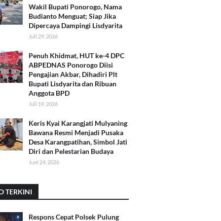
Wakil Bupati Ponorogo, Nama
Budianto Menguat; Siap Jika
Dipercaya Dampingi Lisdyarita
Juli 29, 2026
Penuh Khidmat, HUT ke-4 DPC
ABPEDNAS Ponorogo Diisi
Pengajian Akbar, Dihadiri Plt
Bupati Lisdyarita dan Ribuan
Anggota BPD
Juli 19, 2026
Keris Kyai Karangjati Mulyaning
Bawana Resmi Menjadi Pusaka
Desa Karangpatihan, Simbol Jati
Diri dan Pelestarian Budaya
Juni 24, 2026
O TERKINI
Respons Cepat Polsek Pulung