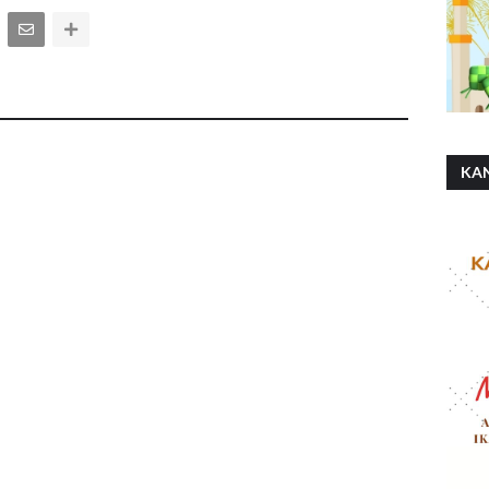
KA
SH