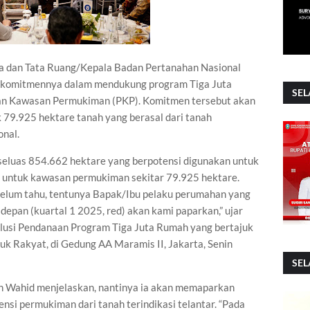
ia dan Tata Ruang/Kepala Badan Pertanahan Nasional
komitmennya dalam mendukung program Tiga Juta
SEL
n Kawasan Permukiman (PKP). Komitmen tersebut akan
79.925 hektare tanah yang berasal dari tanah
onal.
 seluas 854.662 hektare yang berpotensi digunakan untuk
s, untuk kawasan permukiman sekitar 79.925 hektare.
belum tahu, tentunya Bapak/Ibu pelaku perumahan yang
depan (kuartal 1 2025, red) akan kami paparkan,” ujar
olusi Pendanaan Program Tiga Juta Rumah yang bertajuk
Rakyat, di Gedung AA Maramis II, Jakarta, Senin
SEL
n Wahid menjelaskan, nantinya ia akan memaparkan
tensi permukiman dari tanah terindikasi telantar. “Pada