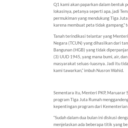
Q1 kami akan paparkan dalam bentuk pet
lokasinya, petanya seperti apa, jadi Te
permukiman yang mendukung Tiga Juta R
karena membuat peta tidak gampang,” 
Tanah terindikasi telantar yang Ment
Negara (TCUN) yang dihasilkan dari t
Bangunan (HGB) yang tidak diperpanjan
(3) UUD 1945, yang mana bumi, air, d
masyarakat seluas-luasnya. Jadi itu tida
kami tawarkan,” imbuh Nusron Wahid.
Sementara itu, Menteri PKP, Maruarar
program Tiga Juta Rumah menggandeng 
kepentingan program dari Kementerian
“Sudah dalam dua bulan ini diskusi den
menjelaskan ada beberapa titik yang b