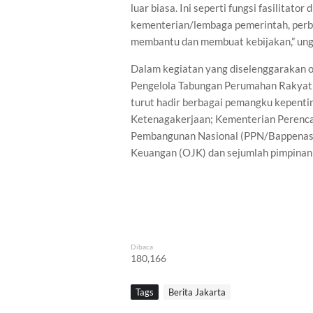
luar biasa. Ini seperti fungsi fasilitato
kementerian/lembaga pemerintah, perb
membantu dan membuat kebijakan,” ungk
Dalam kegiatan yang diselenggarakan o
Pengelola Tabungan Perumahan Rakyat (
turut hadir berbagai pemangku kepenti
Ketenagakerjaan; Kementerian Peren
Pembangunan Nasional (PPN/Bappenas)
Keuangan (OJK) dan sejumlah pimpinan
Dibaca
180,166
Tags
Berita Jakarta