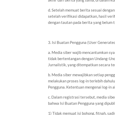
akhir dari berita yang sama, di dalam 
d. Setelah memuat berita sesuai dengan 
setelah verifikasi didapatkan, hasil ve
dengan tautan pada berita yang belum te
3. Isi Buatan Pengguna (User Generate
a. Media siber wajib mencantumkan sya
tidak bertentangan dengan Undang-Und
Jurnalistik, yang ditempatkan secara te
b. Media siber mewajibkan setiap peng
melakukan proses log-in terlebih dahu
Pengguna. Ketentuan mengenai log-in aka
c. Dalam registrasi tersebut, media si
bahwa Isi Buatan Pengguna yang dipubl
1) Tidak memuat isi bohong, fitnah, sadi