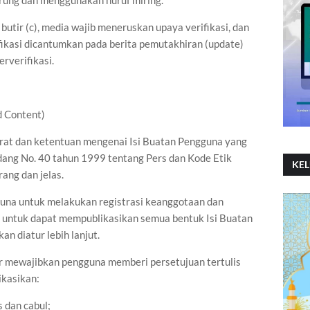
kurung dan menggunakan huruf miring.
butir (c), media wajib meneruskan upaya verifikasi, dan
rifikasi dicantumkan pada berita pemutakhiran (update)
rverifikasi.
d Content)
rat dan ketentuan mengenai Isi Buatan Pengguna yang
ang No. 40 tahun 1999 tentang Pers dan Kode Etik
KE
rang dan jelas.
guna untuk melakukan registrasi keanggotaan dan
lu untuk dapat mempublikasikan semua bentuk Isi Buatan
n diatur lebih lanjut.
ber mewajibkan pengguna memberi persetujuan tertulis
ikasikan:
s dan cabul;