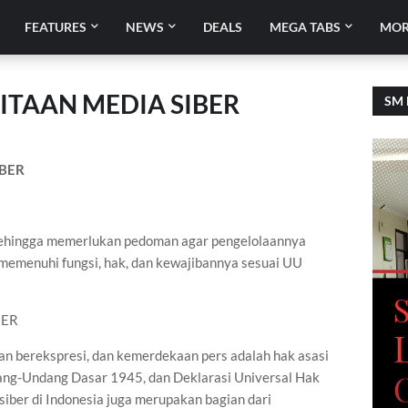
FEATURES
NEWS
DEALS
MEGA TABS
MOR
TAAN MEDIA SIBER
SM 
BER
 sehingga memerlukan pedoman agar pengelolaannya
 memenuhi fungsi, hak, dan kewajibannya sesuai UU
BER
 berekspresi, dan kemerdekaan pers adalah hak asasi
dang-Undang Dasar 1945, dan Deklarasi Universal Hak
iber di Indonesia juga merupakan bagian dari