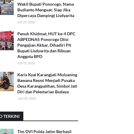
Wakil Bupati Ponorogo, Nama
Budianto Menguat; Siap Jika
Dipercaya Dampingi Lisdyarita
Juli 29, 2026
Penuh Khidmat, HUT ke-4 DPC
ABPEDNAS Ponorogo Diisi
Pengajian Akbar, Dihadiri Plt
Bupati Lisdyarita dan Ribuan
Anggota BPD
Juli 19, 2026
Keris Kyai Karangjati Mulyaning
Bawana Resmi Menjadi Pusaka
Desa Karangpatihan, Simbol Jati
Diri dan Pelestarian Budaya
Juni 24, 2026
O TERKINI
Tim DVI Polda Jatim Berhasil