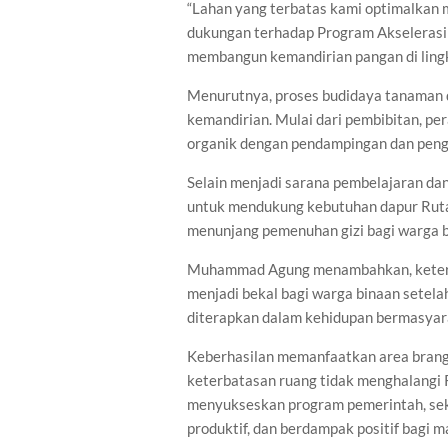
“Lahan yang terbatas kami optimalkan me
dukungan terhadap Program Akselerasi 
membangun kemandirian pangan di lingk
Menurutnya, proses budidaya tanaman 
kemandirian. Mulai dari pembibitan, pe
organik dengan pendampingan dan pen
Selain menjadi sarana pembelajaran da
untuk mendukung kebutuhan dapur Ruta
menunjang pemenuhan gizi bagi warga b
Muhammad Agung menambahkan, keteram
menjadi bekal bagi warga binaan setel
diterapkan dalam kehidupan bermasyar
Keberhasilan memanfaatkan area brangg
keterbatasan ruang tidak menghalangi 
menyukseskan program pemerintah, se
produktif, dan berdampak positif bagi 