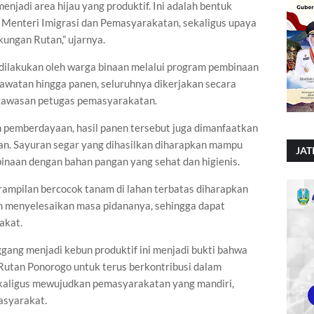
njadi area hijau yang produktif. Ini adalah bentuk
Menteri Imigrasi dan Pemasyarakatan, sekaligus upaya
ungan Rutan,” ujarnya.
dilakukan oleh warga binaan melalui program pembinaan
rawatan hingga panen, seluruhnya dikerjakan secara
gawasan petugas pemasyarakatan.
n pemberdayaan, hasil panen tersebut juga dimanfaatkan
n. Sayuran segar yang dihasilkan diharapkan mampu
JAT
inaan dengan bahan pangan yang sehat dan higienis.
pilan bercocok tanam di lahan terbatas diharapkan
ah menyelesaikan masa pidananya, sehingga dapat
akat.
ang menjadi kebun produktif ini menjadi bukti bahwa
Rutan Ponorogo untuk terus berkontribusi dalam
kaligus mewujudkan pemasyarakatan yang mandiri,
masyarakat.