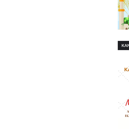
KA
SH