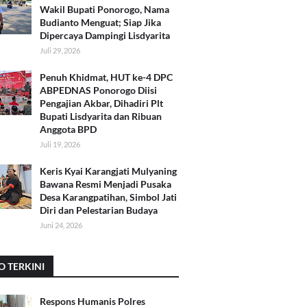
Wakil Bupati Ponorogo, Nama
Budianto Menguat; Siap Jika
Dipercaya Dampingi Lisdyarita
Juli 29, 2026
Penuh Khidmat, HUT ke-4 DPC
ABPEDNAS Ponorogo Diisi
Pengajian Akbar, Dihadiri Plt
Bupati Lisdyarita dan Ribuan
Anggota BPD
Juli 19, 2026
Keris Kyai Karangjati Mulyaning
Bawana Resmi Menjadi Pusaka
Desa Karangpatihan, Simbol Jati
Diri dan Pelestarian Budaya
Juni 24, 2026
O TERKINI
Respons Humanis Polres