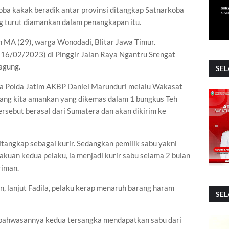
oba kakak beradik antar provinsi ditangkap Satnarkoba
kg turut diamankan dalam penangkapan itu.
n MA (29), warga Wonodadi, Blitar Jawa Timur.
(16/02/2023) di Pinggir Jalan Raya Ngantru Srengat
agung.
SEL
a Polda Jatim AKBP Daniel Marunduri melalu Wakasat
yang kita amankan yang dikemas dalam 1 bungkus Teh
ersebut berasal dari Sumatera dan akan dikirim ke
tangkap sebagai kurir. Sedangkan pemilik sabu yakni
kuan kedua pelaku, ia menjadi kurir sabu selama 2 bulan
riman.
 lanjut Fadila, pelaku kerap menaruh barang haram
SEL
n, bahwasannya kedua tersangka mendapatkan sabu dari