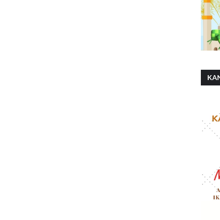
KA
SH