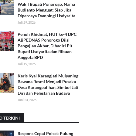
Wakil Bupati Ponorogo, Nama
Budianto Menguat; Siap Jika
Dipercaya Dampingi Lisdyarita
Juli 29, 2026
Penuh Khidmat, HUT ke-4 DPC
ABPEDNAS Ponorogo Diisi
Pengajian Akbar, Dihadiri Plt
Bupati Lisdyarita dan Ribuan
Anggota BPD
Juli 19, 2026
Keris Kyai Karangjati Mulyaning
Bawana Resmi Menjadi Pusaka
Desa Karangpatihan, Simbol Jati
Diri dan Pelestarian Budaya
Juni 24, 2026
O TERKINI
Respons Cepat Polsek Pulung