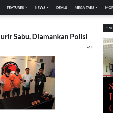
FEATURES
NEWS
DEALS
MEGA TABS
MOR
SM 
urir Sabu, Diamankan Polisi
0