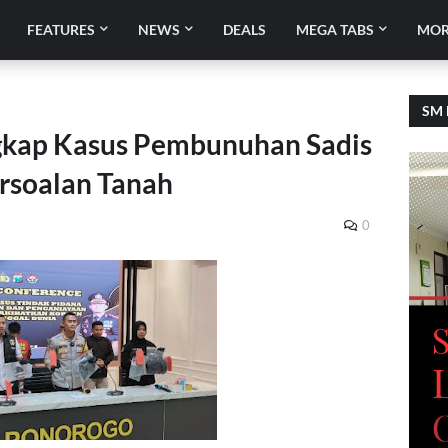
FEATURES
NEWS
DEALS
MEGA TABS
MOR
SM 
gkap Kasus Pembunuhan Sadis
ersoalan Tanah
0