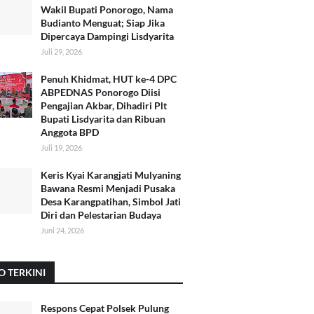
Wakil Bupati Ponorogo, Nama
Budianto Menguat; Siap Jika
Dipercaya Dampingi Lisdyarita
Juli 29, 2026
Penuh Khidmat, HUT ke-4 DPC
ABPEDNAS Ponorogo Diisi
Pengajian Akbar, Dihadiri Plt
Bupati Lisdyarita dan Ribuan
Anggota BPD
Juli 19, 2026
Keris Kyai Karangjati Mulyaning
Bawana Resmi Menjadi Pusaka
Desa Karangpatihan, Simbol Jati
Diri dan Pelestarian Budaya
Juni 24, 2026
O TERKINI
Respons Cepat Polsek Pulung