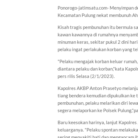
Ponorogo-jatimsatu.com- Menyimpan de
Kecamatan Pulung nekat membunuh Ahma
Kisah tragis pembunuhan itu bermula 
kawan kawannya di rumahnya menyambu
minuman keras, sekitar pukul 2 dini har
pelaku ingat perlakukan korban yang te
"Pelaku mengajak korban keluar rumah, 
diantara pelaku dan korban,"kata Kapol
pers rilis Selasa (2/1/2023).
Kapolres AKBP Anton Prasetyo melanjut
tiang bendera kemudian dipukulkan ke 
pembunuhan, pelaku melarikan diri lewa
segera melaporkan ke Polsek Pulung,"p
Baru keesokan harinya, lanjut Kapolre
keluarganya. "Pelaku spontan melakuka
sering menyakiti hati dan mengancam i