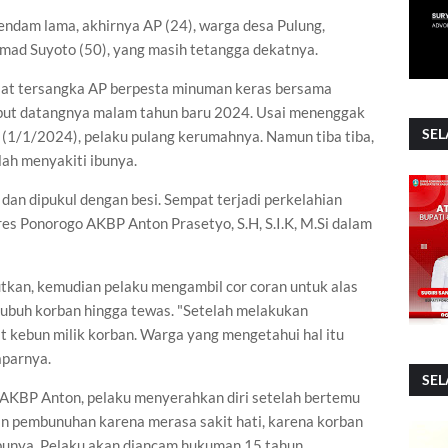
ndam lama, akhirnya AP (24), warga desa Pulung,
d Suyoto (50), yang masih tetangga dekatnya.
saat tersangka AP berpesta minuman keras bersama
t datangnya malam tahun baru 2024. Usai menenggak
SEL
i (1/1/2024), pelaku pulang kerumahnya. Namun tiba tiba,
lah menyakiti ibunya.
dan dipukul dengan besi. Sempat terjadi perkelahian
res Ponorogo AKBP Anton Prasetyo, S.H, S.I.K, M.Si dalam
kan, kemudian pelaku mengambil cor coran untuk alas
tubuh korban hingga tewas. "Setelah melakukan
t kebun milik korban. Warga yang mengetahui hal itu
aparnya.
SEL
s AKBP Anton, pelaku menyerahkan diri setelah bertemu
n pembunuhan karena merasa sakit hati, karena korban
bunya. Pelaku akan diancam hukuman 15 tahun