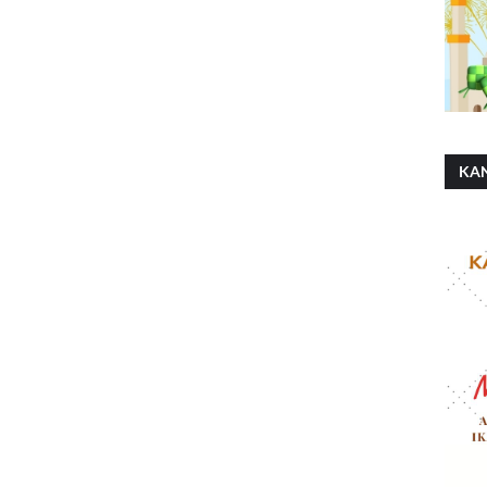
KA
SH