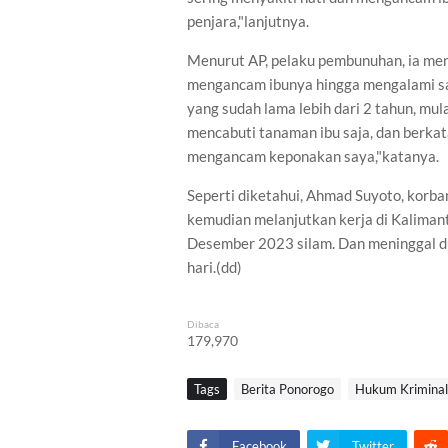
penjara,"lanjutnya.
Menurut AP, pelaku pembunuhan, ia men
mengancam ibunya hingga mengalami sak
yang sudah lama lebih dari 2 tahun, mul
mencabuti tanaman ibu saja, dan berkat
mengancam keponakan saya,"katanya.
Seperti diketahui, Ahmad Suyoto, korb
kemudian melanjutkan kerja di Kaliman
Desember 2023 silam. Dan meninggal dun
hari.(dd)
Dibaca
179,970
Tags
Berita Ponorogo
Hukum Kriminal
Facebook
Twitter