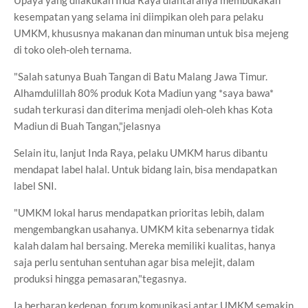
Upaya yang dilakukan Inda Raya diantaranya membukakan
kesempatan yang selama ini diimpikan oleh para pelaku
UMKM, khususnya makanan dan minuman untuk bisa mejeng
di toko oleh-oleh ternama.
"Salah satunya Buah Tangan di Batu Malang Jawa Timur.
Alhamdulillah 80% produk Kota Madiun yang *saya bawa*
sudah terkurasi dan diterima menjadi oleh-oleh khas Kota
Madiun di Buah Tangan,"jelasnya
Selain itu, lanjut Inda Raya, pelaku UMKM harus dibantu
mendapat label halal. Untuk bidang lain, bisa mendapatkan
label SNI.
"UMKM lokal harus mendapatkan prioritas lebih, dalam
mengembangkan usahanya. UMKM kita sebenarnya tidak
kalah dalam hal bersaing. Mereka memiliki kualitas, hanya
saja perlu sentuhan sentuhan agar bisa melejit, dalam
produksi hingga pemasaran,"tegasnya.
Ia berharap kedepan, forum komunikasi antar UMKM semakin