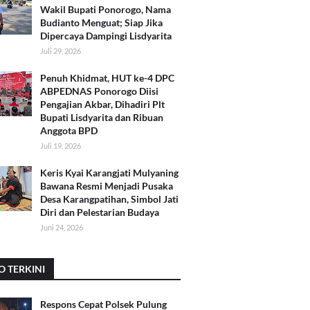
Wakil Bupati Ponorogo, Nama
Budianto Menguat; Siap Jika
Dipercaya Dampingi Lisdyarita
Juli 29, 2026
Penuh Khidmat, HUT ke-4 DPC
ABPEDNAS Ponorogo Diisi
Pengajian Akbar, Dihadiri Plt
Bupati Lisdyarita dan Ribuan
Anggota BPD
Juli 19, 2026
Keris Kyai Karangjati Mulyaning
Bawana Resmi Menjadi Pusaka
Desa Karangpatihan, Simbol Jati
Diri dan Pelestarian Budaya
Juni 24, 2026
O TERKINI
Respons Cepat Polsek Pulung