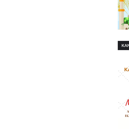
KA
SH