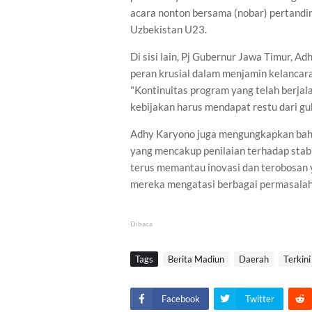
acara nonton bersama (nobar) pertandi
Uzbekistan U23.
Di sisi lain, Pj Gubernur Jawa Timur, 
peran krusial dalam menjamin kelancar
"Kontinuitas program yang telah berjal
kebijakan harus mendapat restu dari g
Adhy Karyono juga mengungkapkan bahwa 
yang mencakup penilaian terhadap stabi
terus memantau inovasi dan terobosan 
mereka mengatasi berbagai permasalaha
Dibaca
Tags
Berita Madiun
Daerah
Terkini
Facebook
Twitter