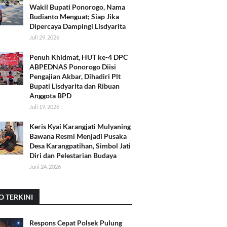
Wakil Bupati Ponorogo, Nama
Budianto Menguat; Siap Jika
Dipercaya Dampingi Lisdyarita
Juli 29, 2026
Penuh Khidmat, HUT ke-4 DPC
ABPEDNAS Ponorogo Diisi
Pengajian Akbar, Dihadiri Plt
Bupati Lisdyarita dan Ribuan
Anggota BPD
Juli 19, 2026
Keris Kyai Karangjati Mulyaning
Bawana Resmi Menjadi Pusaka
Desa Karangpatihan, Simbol Jati
Diri dan Pelestarian Budaya
Juni 24, 2026
O TERKINI
Respons Cepat Polsek Pulung