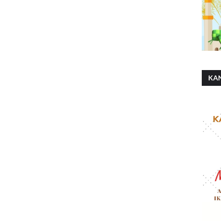
KA
SH