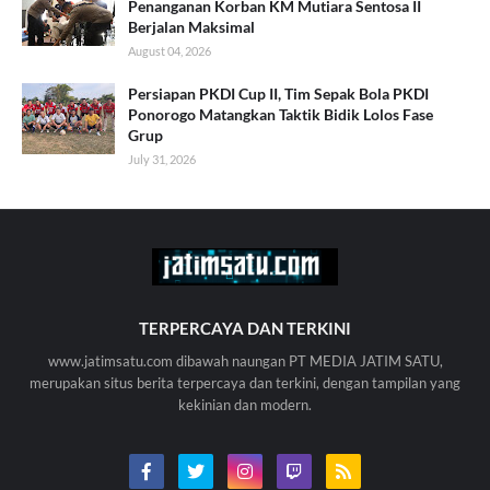
Penanganan Korban KM Mutiara Sentosa II
Berjalan Maksimal
August 04, 2026
Persiapan PKDI Cup II, Tim Sepak Bola PKDI
Ponorogo Matangkan Taktik Bidik Lolos Fase
Grup
July 31, 2026
TERPERCAYA DAN TERKINI
www.jatimsatu.com dibawah naungan PT MEDIA JATIM SATU,
merupakan situs berita terpercaya dan terkini, dengan tampilan yang
kekinian dan modern.