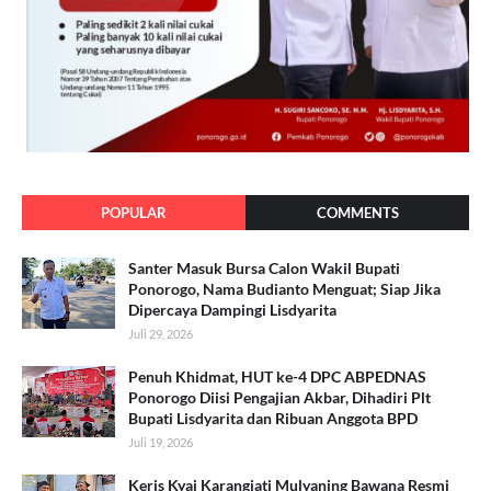
POPULAR
COMMENTS
Santer Masuk Bursa Calon Wakil Bupati
Ponorogo, Nama Budianto Menguat; Siap Jika
Dipercaya Dampingi Lisdyarita
Juli 29, 2026
Penuh Khidmat, HUT ke-4 DPC ABPEDNAS
Ponorogo Diisi Pengajian Akbar, Dihadiri Plt
Bupati Lisdyarita dan Ribuan Anggota BPD
Juli 19, 2026
Keris Kyai Karangjati Mulyaning Bawana Resmi