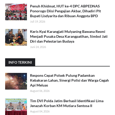
Penuh Khidmat, HUT ke-4 DPC ABPEDNAS
Ponorogo Diisi Pengajian Akbar, Dihadiri Plt
Bupati Lisdyarita dan Ribuan Anggota BPD
Juli 19, 2026
Keris Kyai Karangjati Mulyaning Bawana Resmi
Menjadi Pusaka Desa Karangpatihan, Simbol Jati
Diri dan Pelestarian Budaya
Juni 24, 2026
INFO TERKINI
Respons Cepat Polsek Pulung Padamkan
Kebakaran Lahan, Sinergi Polisi dan Warga Cegah
Api Meluas
August 06, 2026
Tim DVI Polda Jatim Berhasil Identifikasi Lima
Jenazah Korban KM Mutiara Sentosa II
August 04, 2026