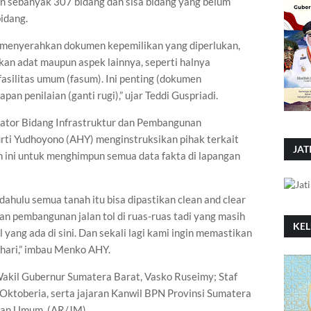
n sebanyak 307 bidang dan sisa bidang yang belum
idang.
m menyerahkan dokumen kepemilikan yang diperlukan,
kan adat maupun aspek lainnya, seperti halnya
 fasilitas umum (fasum). Ini penting (dokumen
an penilaian (ganti rugi),” ujar Teddi Guspriadi.
nator Bidang Infrastruktur dan Pembangunan
ti Yudhoyono (AHY) menginstruksikan pihak terkait
JAT
 ini untuk menghimpun semua data fakta di lapangan
 dahulu semua tanah itu bisa dipastikan clean and clear
an pembangunan jalan tol di ruas-ruas tadi yang masih
KE
 yang ada di sini. Dan sekali lagi kami ingin memastikan
 hari,” imbau Menko AHY.
h Wakil Gubernur Sumatera Barat, Vasko Ruseimy; Staf
Oktoberia, serta jajaran Kanwil BPN Provinsi Sumatera
jaan Umum. (AR/JM)