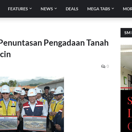
FEATURES
NEWS
DEALS
MEGA TABS
MOR
SM 
Penuntasan Pengadaan Tanah
cin
0