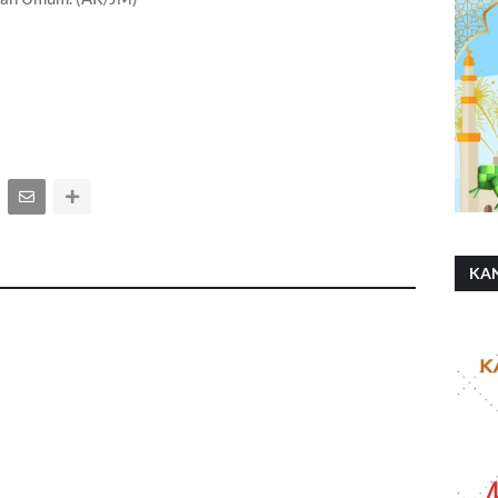
KA
SH