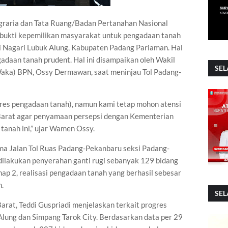
graria dan Tata Ruang/Badan Pertanahan Nasional
ukti kepemilikan masyarakat untuk pengadaan tanah
 di Nagari Lubuk Alung, Kabupaten Padang Pariaman. Hal
ngadaan tanah prudent. Hal ini disampaikan oleh Wakil
SEL
aka) BPN, Ossy Dermawan, saat meninjau Tol Padang-
ogres pengadaan tanah), namun kami tetap mohon atensi
Barat agar penyamaan persepsi dengan Kementerian
anah ini,” ujar Wamen Ossy.
ma Jalan Tol Ruas Padang-Pekanbaru seksi Padang-
l dilakukan penyerahan ganti rugi sebanyak 129 bidang
ahap 2, realisasi pengadaan tanah yang berhasil sebesar
m.
SEL
rat, Teddi Guspriadi menjelaskan terkait progres
Alung dan Simpang Tarok City. Berdasarkan data per 29