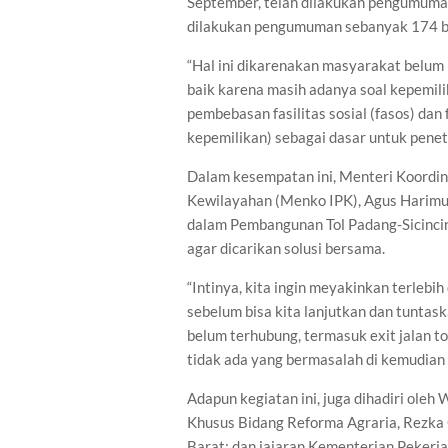
September, telah dilakukan pengumuma
dilakukan pengumuman sebanyak 174 b
“Hal ini dikarenakan masyarakat belu
baik karena masih adanya soal kepemili
pembebasan fasilitas sosial (fasos) dan
kepemilikan) sebagai dasar untuk penetap
Dalam kesempatan ini, Menteri Koordi
Kewilayahan (Menko IPK), Agus Harimur
dalam Pembangunan Tol Padang-Sicincin
agar dicarikan solusi bersama.
“Intinya, kita ingin meyakinkan terlebih
sebelum bisa kita lanjutkan dan tuntask
belum terhubung, termasuk exit jalan tol
tidak ada yang bermasalah di kemudian
Adapun kegiatan ini, juga dihadiri ole
Khusus Bidang Reforma Agraria, Rezka 
Barat; dan jajaran Kementerian Peker