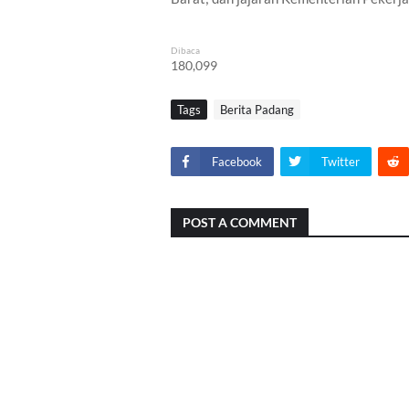
Dibaca
180,099
Tags
Berita Padang
Facebook
Twitter
POST A COMMENT