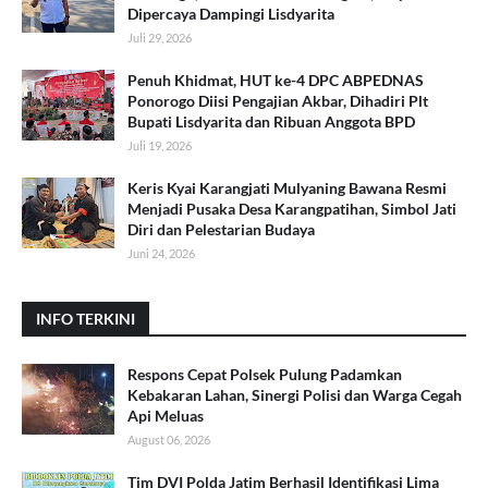
Dipercaya Dampingi Lisdyarita
Juli 29, 2026
Penuh Khidmat, HUT ke-4 DPC ABPEDNAS
Ponorogo Diisi Pengajian Akbar, Dihadiri Plt
Bupati Lisdyarita dan Ribuan Anggota BPD
Juli 19, 2026
Keris Kyai Karangjati Mulyaning Bawana Resmi
Menjadi Pusaka Desa Karangpatihan, Simbol Jati
Diri dan Pelestarian Budaya
Juni 24, 2026
INFO TERKINI
Respons Cepat Polsek Pulung Padamkan
Kebakaran Lahan, Sinergi Polisi dan Warga Cegah
Api Meluas
August 06, 2026
Tim DVI Polda Jatim Berhasil Identifikasi Lima