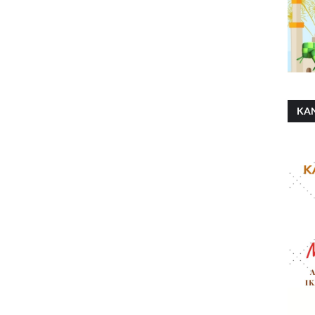
KA
SH