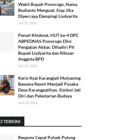
Wakil Bupati Ponorogo, Nama
Budianto Menguat; Siap Jika
Dipercaya Dampingi Lisdyarita
Juli 29, 2026
Penuh Khidmat, HUT ke-4 DPC
ABPEDNAS Ponorogo Diisi
Pengajian Akbar, Dihadiri Plt
Bupati Lisdyarita dan Ribuan
Anggota BPD
Juli 19, 2026
Keris Kyai Karangjati Mulyaning
Bawana Resmi Menjadi Pusaka
Desa Karangpatihan, Simbol Jati
Diri dan Pelestarian Budaya
Juni 24, 2026
O TERKINI
Respons Cepat Polsek Pulung