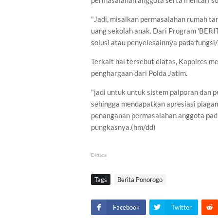
permasalahan anggota serta mencari so
"Jadi, misalkan permasalahan rumah ta
uang sekolah anak. Dari Program 'BERIT
solusi atau penyelesainnya pada fungsi/
Terkait hal tersebut diatas, Kapolres
penghargaan dari Polda Jatim.
"jadi untuk untuk sistem palporan dan p
sehingga mendapatkan apresiasi piagam
penanganan permasalahan anggota pada
pungkasnya.(hm/dd)
Dibaca
Tags
Berita Ponorogo
Facebook
Twitter