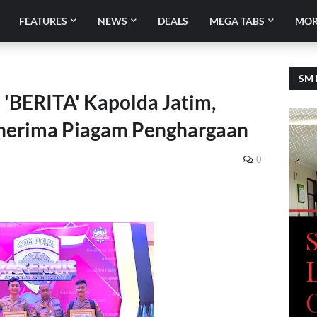
FEATURES
NEWS
DEALS
MEGA TABS
MOR
SM 
'BERITA' Kapolda Jatim,
nerima Piagam Penghargaan
0