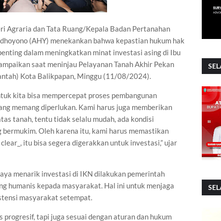
ri Agraria dan Tata Ruang/Kepala Badan Pertanahan
Yudhoyono (AHY) menekankan bahwa kepastian hukum hak
penting dalam meningkatkan minat investasi asing di Ibu
 sampaikan saat meninjau Pelayanan Tanah Akhir Pekan
SEL
ntah) Kota Balikpapan, Minggu (11/08/2024).
untuk kita bisa mempercepat proses pembangunan
ang memang diperlukan. Kami harus juga memberikan
as tanah, tentu tidak selalu mudah, ada kondisi
g bermukim. Oleh karena itu, kami harus memastikan
lear_, itu bisa segera digerakkan untuk investasi,” ujar
ya menarik investasi di IKN dilakukan pemerintah
 humanis kepada masyarakat. Hal ini untuk menjaga
SEL
istensi masyarakat setempat.
s progresif, tapi juga sesuai dengan aturan dan hukum