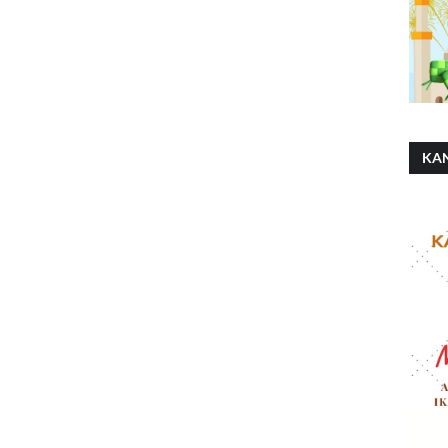
KA
SH