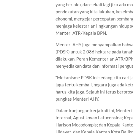
yang berlaku, dan sekali lagi jika ada 
pendekatan yang kita lakukan, keseim
ekonomi, mengejar percepatan pembangunan
menjaga kelestarian lingkungan hidup se
Menteri ATR/Kepala BPN.
Menteri AHY juga menyampaikan bahwa
(PDSK) untuk 2.086 hektare pada tanah
dilakukan. Peran Kementerian ATR/BPN
menyediakan data dan informasi pengu
“Mekanisme PDSK ini sedang kita cari j
juga tentu kembali, negara juga ada ke
harus kita jaga. Sejauh ini terus berpros
pungkas Menteri AHY.
Dalam kunjungan kerja kali ini, Mente
Internal, Agust Jovan Latuconsina; K
Harison Mocodompis; dan Kepala Kanto
Hidayat, dan Kepala Kantah Kota Balikp