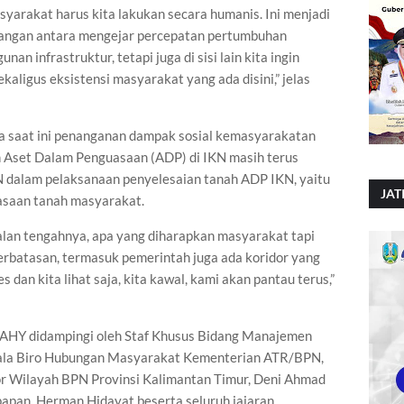
masyarakat harus kita lakukan secara humanis. Ini menjadi
bangan antara mengejar percepatan pertumbuhan
 infrastruktur, tetapi juga di sisi lain kita ingin
kaligus eksistensi masyarakat yang ada disini,” jelas
 saat ini penanganan dampak sosial kemasyarakatan
 Aset Dalam Penguasaan (ADP) di IKN masih terus
 dalam pelaksanaan penyelesaian tanah ADP IKN, yaitu
JAT
asaan tanah masyarakat.
alan tengahnya, apa yang diharapkan masyarakat tapi
terbatasan, termasuk pemerintah juga ada koridor yang
es dan kita lihat saja, kita kawal, kami akan pantau terus,”
ri AHY didampingi oleh Staf Khusus Bidang Manajemen
epala Biro Hubungan Masyarakat Kementerian ATR/BPN,
r Wilayah BPN Provinsi Kalimantan Timur, Deni Ahmad
apan, Herman Hidayat beserta seluruh jajaran.