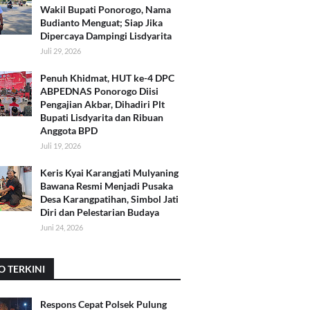
Wakil Bupati Ponorogo, Nama
Budianto Menguat; Siap Jika
Dipercaya Dampingi Lisdyarita
Juli 29, 2026
Penuh Khidmat, HUT ke-4 DPC
ABPEDNAS Ponorogo Diisi
Pengajian Akbar, Dihadiri Plt
Bupati Lisdyarita dan Ribuan
Anggota BPD
Juli 19, 2026
Keris Kyai Karangjati Mulyaning
Bawana Resmi Menjadi Pusaka
Desa Karangpatihan, Simbol Jati
Diri dan Pelestarian Budaya
Juni 24, 2026
O TERKINI
Respons Cepat Polsek Pulung