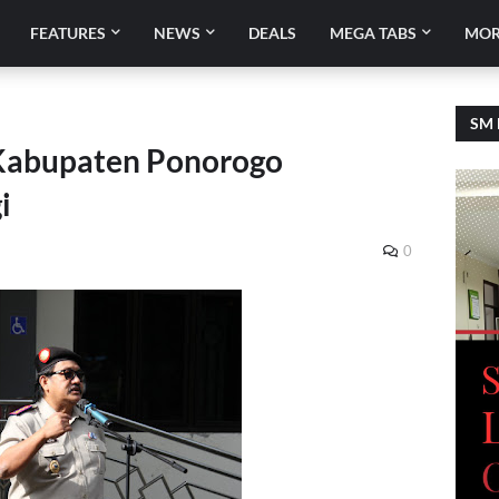
FEATURES
NEWS
DEALS
MEGA TABS
MOR
SM 
Kabupaten Ponorogo
i
0