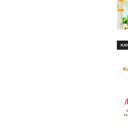
KA
SH