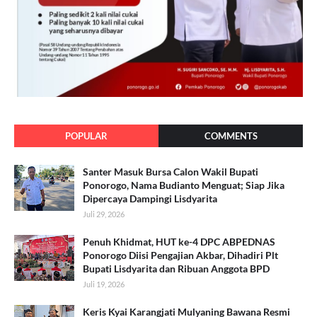
POPULAR
COMMENTS
Santer Masuk Bursa Calon Wakil Bupati
Ponorogo, Nama Budianto Menguat; Siap Jika
Dipercaya Dampingi Lisdyarita
Juli 29, 2026
Penuh Khidmat, HUT ke-4 DPC ABPEDNAS
Ponorogo Diisi Pengajian Akbar, Dihadiri Plt
Bupati Lisdyarita dan Ribuan Anggota BPD
Juli 19, 2026
Keris Kyai Karangjati Mulyaning Bawana Resmi