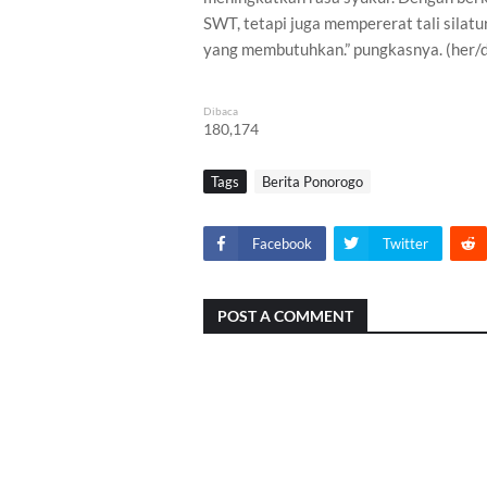
SWT, tetapi juga mempererat tali sila
yang membutuhkan.” pungkasnya. (her/
Dibaca
180,174
Tags
Berita Ponorogo
Facebook
Twitter
POST A COMMENT