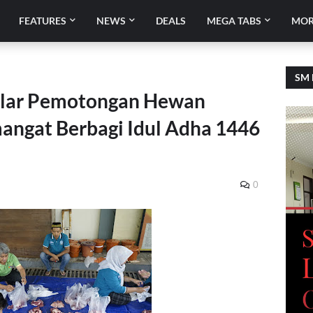
FEATURES
NEWS
DEALS
MEGA TABS
MOR
SM 
elar Pemotongan Hewan
angat Berbagi Idul Adha 1446
0