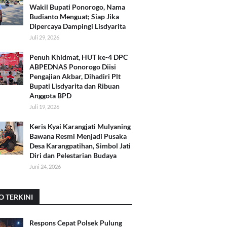
Wakil Bupati Ponorogo, Nama
Budianto Menguat; Siap Jika
Dipercaya Dampingi Lisdyarita
Juli 29, 2026
Penuh Khidmat, HUT ke-4 DPC
ABPEDNAS Ponorogo Diisi
Pengajian Akbar, Dihadiri Plt
Bupati Lisdyarita dan Ribuan
Anggota BPD
Juli 19, 2026
Keris Kyai Karangjati Mulyaning
Bawana Resmi Menjadi Pusaka
Desa Karangpatihan, Simbol Jati
Diri dan Pelestarian Budaya
Juni 24, 2026
O TERKINI
Respons Cepat Polsek Pulung