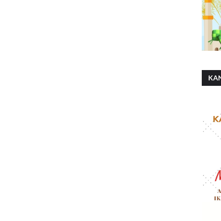
KA
SH