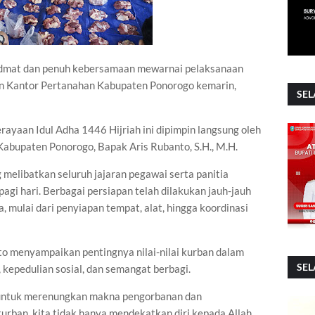
idmat dan penuh kebersamaan mewarnai pelaksanaan
n Kantor Pertanahan Kabupaten Ponorogo kemarin,
SEL
rayaan Idul Adha 1446 Hijriah ini dipimpin langsung oleh
abupaten Ponorogo, Bapak Aris Rubanto, S.H., M.H.
melibatkan seluruh jajaran pegawai serta panitia
 pagi hari. Berbagai persiapan telah dilakukan jauh-jauh
 mulai dari penyiapan tempat, alat, hingga koordinasi
o menyampaikan pentingnya nilai-nilai kurban dalam
SEL
, kepedulian sosial, dan semangat berbagi.
 untuk merenungkan makna pengorbanan dan
urban, kita tidak hanya mendekatkan diri kepada Allah