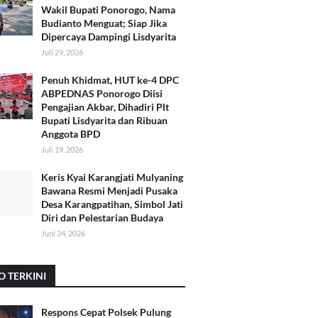
Wakil Bupati Ponorogo, Nama
Budianto Menguat; Siap Jika
Dipercaya Dampingi Lisdyarita
Juli 29, 2026
Penuh Khidmat, HUT ke-4 DPC
ABPEDNAS Ponorogo Diisi
Pengajian Akbar, Dihadiri Plt
Bupati Lisdyarita dan Ribuan
Anggota BPD
Juli 19, 2026
Keris Kyai Karangjati Mulyaning
Bawana Resmi Menjadi Pusaka
Desa Karangpatihan, Simbol Jati
Diri dan Pelestarian Budaya
Juni 24, 2026
O TERKINI
Respons Cepat Polsek Pulung