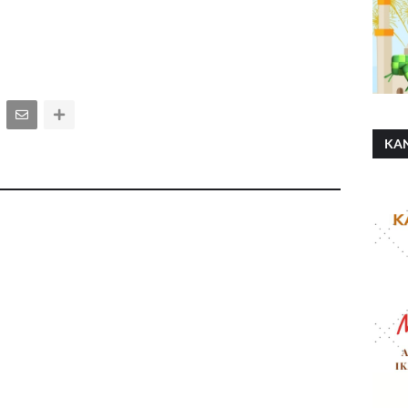
KA
SH