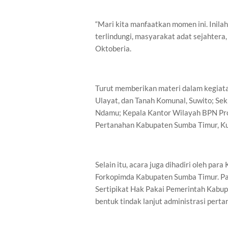
“Mari kita manfaatkan momen ini. Inil
terlindungi, masyarakat adat sejahtera,
Oktoberia.
Turut memberikan materi dalam kegiata
Ulayat, dan Tanah Komunal, Suwito; S
Ndamu; Kepala Kantor Wilayah BPN Prov
Pertanahan Kabupaten Sumba Timur, Kun
Selain itu, acara juga dihadiri oleh pa
Forkopimda Kabupaten Sumba Timur. Pa
Sertipikat Hak Pakai Pemerintah Kabu
bentuk tindak lanjut administrasi pertan