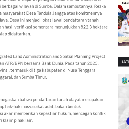
i berbagai wilayah di Sumba. Dalam sambutannya, Rezka
a masyarakat Desa Tandula Jangga atas komitmennya
aya. Desa ini menjadi lokasi awal pendaftaran tanah
an hasil verifikasi sementara menunjukkan 822,3 hektare
siap didaftarkan.
grated Land Administration and Spatial Planning Project
JAT
ian ATR/BPN bersama Bank Dunia. Pada tahun 2025,
vinsi, termasuk di tiga kabupaten di Nusa Tenggara
ggarai, dan Sumba Timur.
enegaskan bahwa pendaftaran tanah ulayat merupakan
dap hak-hak masyarakat adat, bukan bentuk
asi akan memberikan kepastian hukum, mencegah konflik
i klaim pihak lain.