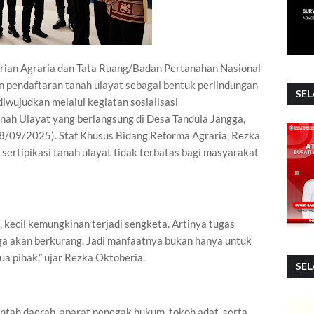
rian Agraria dan Tata Ruang/Badan Pertanahan Nasional
 pendaftaran tanah ulayat sebagai bentuk perlindungan
SEL
iwujudkan melalui kegiatan sosialisasi
nah Ulayat yang berlangsung di Desa Tandula Jangga,
8/09/2025). Staf Khusus Bidang Reforma Agraria, Rezka
ertipikasi tanah ulayat tidak terbatas bagi masyarakat
, kecil kemungkinan terjadi sengketa. Artinya tugas
uga akan berkurang. Jadi manfaatnya bukan hanya untuk
a pihak,” ujar Rezka Oktoberia.
SEL
rintah daerah, aparat penegak hukum, tokoh adat, serta