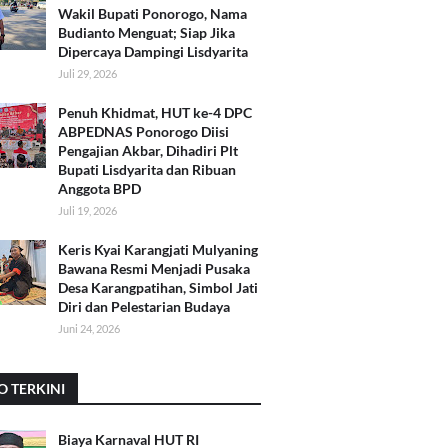
Wakil Bupati Ponorogo, Nama
Budianto Menguat; Siap Jika
Dipercaya Dampingi Lisdyarita
Juli 29, 2026
Penuh Khidmat, HUT ke-4 DPC
ABPEDNAS Ponorogo Diisi
Pengajian Akbar, Dihadiri Plt
Bupati Lisdyarita dan Ribuan
Anggota BPD
Juli 19, 2026
Keris Kyai Karangjati Mulyaning
Bawana Resmi Menjadi Pusaka
Desa Karangpatihan, Simbol Jati
Diri dan Pelestarian Budaya
Juni 24, 2026
O TERKINI
Biaya Karnaval HUT RI