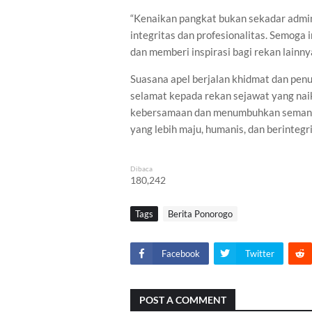
“Kenaikan pangkat bukan sekadar admin
integritas dan profesionalitas. Semoga i
dan memberi inspirasi bagi rekan lainny
Suasana apel berjalan khidmat dan pen
selamat kepada rekan sejawat yang na
kebersamaan dan menumbuhkan semanga
yang lebih maju, humanis, dan berintegr
Dibaca
180,242
Tags
Berita Ponorogo
Facebook
Twitter
POST A COMMENT