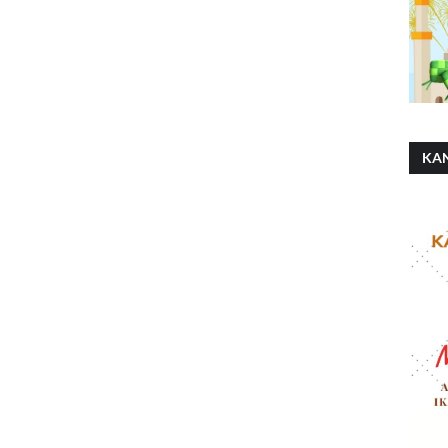
KA
SH