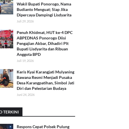
Wakil Bupati Ponorogo, Nama
Budianto Menguat; Siap Jika
Dipercaya Dampingi Lisdyarita
Juli 29, 2026
Penuh Khidmat, HUT ke-4 DPC
ABPEDNAS Ponorogo Diisi
Pengajian Akbar, Dihadiri Plt
Bupati Lisdyarita dan Ribuan
Anggota BPD
Juli 19, 2026
Keris Kyai Karangjati Mulyaning
Bawana Resmi Menjadi Pusaka
Desa Karangpatihan, Simbol Jati
Diri dan Pelestarian Budaya
Juni 24, 2026
O TERKINI
Respons Cepat Polsek Pulung