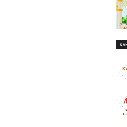
KA
SH