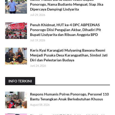
Ponorogo, Nama Budianto Menguat; Siap Jika
Dipercaya Dampingi Lisdyarita
Juli 29, 2026
Penuh Khidmat, HUT ke-4 DPC ABPEDNAS
Ponorogo Diisi Pengajian Akbar, Dihadiri Plt
Bupati Lisdyarita dan Ribuan Anggota BPD
Juli 19, 2026
Keris Kyai Karangjati Mulyaning Bawana Resmi
Menjadi Pusaka Desa Karangpatihan, Simbol Jati
Diri dan Pelestarian Budaya
Juni 24, 2026
INFO TERKINI
Respons Humanis Polres Ponorogo, Personel 110
Bantu Tenangkan Anak Berkebutuhan Khusus
August 08, 2026