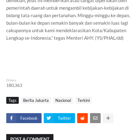
demikian, jelas ini memberikan atau sangat diperlukan oleh
pemerintah daerah untuk mengambil kebijakan-kebijakan di
bidang tata ruang dan pertanahan. Minggu-minggu ke depan,
bulan-bulan ke depan semakin banyak dan semakin luas lagi
cakupannya untuk kami mendeklarasikan Kota/Kabupaten
Lengkap se-Indonesia,” tegas Menteri AHY. (YS/PHAL/dd)
Dibaca
180,363
Tags
Berita Jakarta
Nasional
Terkini
Facebook
Twitter
POST A COMMENT