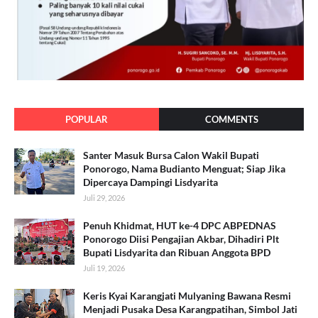
POPULAR
COMMENTS
Santer Masuk Bursa Calon Wakil Bupati
Ponorogo, Nama Budianto Menguat; Siap Jika
Dipercaya Dampingi Lisdyarita
Juli 29, 2026
Penuh Khidmat, HUT ke-4 DPC ABPEDNAS
Ponorogo Diisi Pengajian Akbar, Dihadiri Plt
Bupati Lisdyarita dan Ribuan Anggota BPD
Juli 19, 2026
Keris Kyai Karangjati Mulyaning Bawana Resmi
Menjadi Pusaka Desa Karangpatihan, Simbol Jati