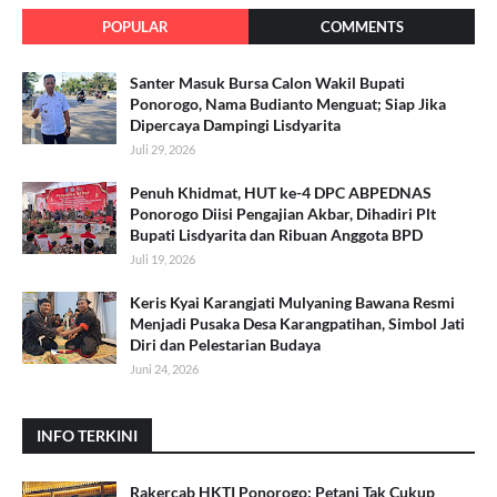
POPULAR
COMMENTS
Santer Masuk Bursa Calon Wakil Bupati
Ponorogo, Nama Budianto Menguat; Siap Jika
Dipercaya Dampingi Lisdyarita
Juli 29, 2026
Penuh Khidmat, HUT ke-4 DPC ABPEDNAS
Ponorogo Diisi Pengajian Akbar, Dihadiri Plt
Bupati Lisdyarita dan Ribuan Anggota BPD
Juli 19, 2026
Keris Kyai Karangjati Mulyaning Bawana Resmi
Menjadi Pusaka Desa Karangpatihan, Simbol Jati
Diri dan Pelestarian Budaya
Juni 24, 2026
INFO TERKINI
Rakercab HKTI Ponorogo: Petani Tak Cukup