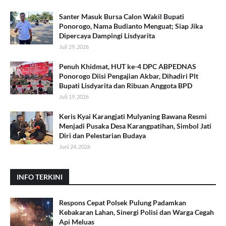
Santer Masuk Bursa Calon Wakil Bupati
Ponorogo, Nama Budianto Menguat; Siap Jika
Dipercaya Dampingi Lisdyarita
Juli 29, 2026
Penuh Khidmat, HUT ke-4 DPC ABPEDNAS
Ponorogo Diisi Pengajian Akbar, Dihadiri Plt
Bupati Lisdyarita dan Ribuan Anggota BPD
Juli 19, 2026
Keris Kyai Karangjati Mulyaning Bawana Resmi
Menjadi Pusaka Desa Karangpatihan, Simbol Jati
Diri dan Pelestarian Budaya
Juni 24, 2026
INFO TERKINI
Respons Cepat Polsek Pulung Padamkan
Kebakaran Lahan, Sinergi Polisi dan Warga Cegah
Api Meluas