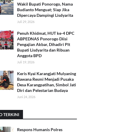
Wakil Bupati Ponorogo, Nama
Budianto Menguat; Siap Jika
Dipercaya Dampingi Lisdyarita
Juli 29, 2026
Penuh Khidmat, HUT ke-4 DPC
ABPEDNAS Ponorogo Diisi
Pengajian Akbar, Dihadiri Plt
Bupati Lisdyarita dan Ribuan
Anggota BPD
Juli 19, 2026
Keris Kyai Karangjati Mulyaning
Bawana Resmi Menjadi Pusaka
Desa Karangpatihan, Simbol Jati
Diri dan Pelestarian Budaya
Juni 24, 2026
O TERKINI
Respons Humanis Polres