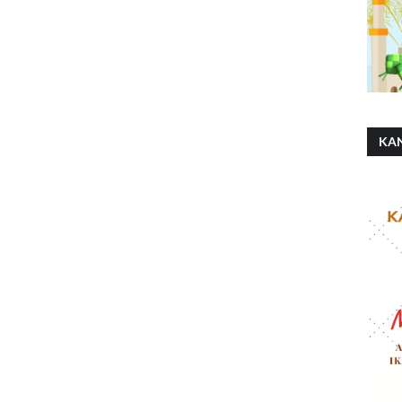
KA
SH