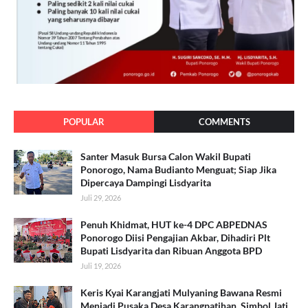
POPULAR
COMMENTS
Santer Masuk Bursa Calon Wakil Bupati
Ponorogo, Nama Budianto Menguat; Siap Jika
Dipercaya Dampingi Lisdyarita
Juli 29, 2026
Penuh Khidmat, HUT ke-4 DPC ABPEDNAS
Ponorogo Diisi Pengajian Akbar, Dihadiri Plt
Bupati Lisdyarita dan Ribuan Anggota BPD
Juli 19, 2026
Keris Kyai Karangjati Mulyaning Bawana Resmi
Menjadi Pusaka Desa Karangpatihan, Simbol Jati